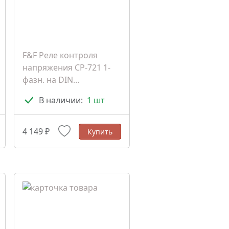
F&F Реле контроля
напряжения CP-721 1-
фазн. на DIN
(ЕА04.009.003)
В наличии:
1 шт
4 149 ₽
Купить