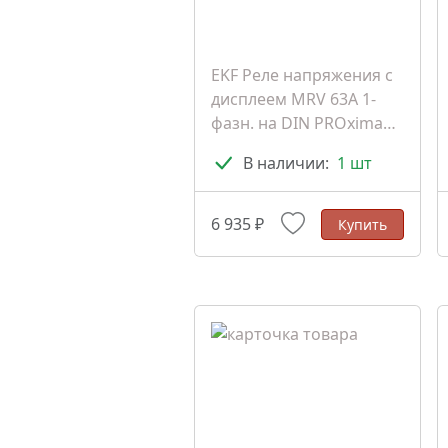
EKF Реле напряжения с
дисплеем MRV 63A 1-
фазн. на DIN PROxima
(MRV-63A)
В наличии:
1 шт
6 935 ₽
Купить