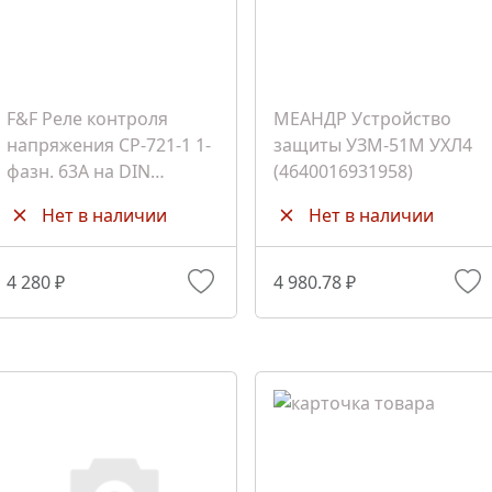
F&F Реле контроля
МЕАНДР Устройство
напряжения CP-721-1 1-
защиты УЗМ-51М УХЛ4
фазн. 63А на DIN
(4640016931958)
(ЕА04.009.013)
Нет в наличии
Нет в наличии
4 280 ₽
4 980.78 ₽