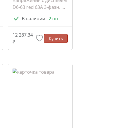
напряжения с дисплеем
D6-63 red 63A 3-фазн. на
DIN (4660251140410)
В наличии:
2 шт
12 287.34
Купить
₽