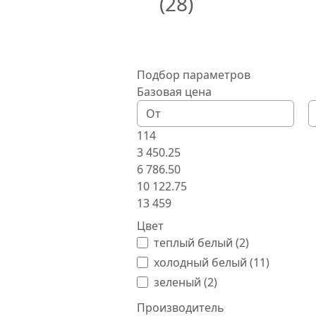
(28)
Подбор параметров
Базовая цена
114
3 450.25
6 786.50
10 122.75
13 459
Цвет
теплый белый (
2
)
холодный белый (
11
)
зеленый (
2
)
Производитель