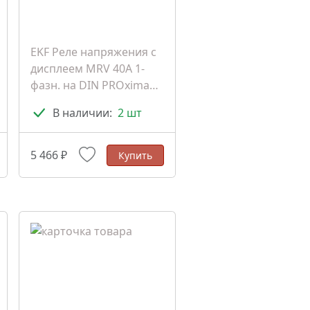
EKF Реле напряжения с
дисплеем MRV 40A 1-
фазн. на DIN PROxima
(MRV-40A)
В наличии:
2 шт
5 466 ₽
Купить