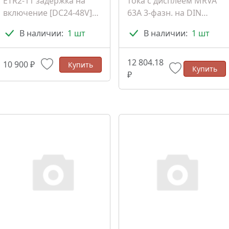
ETR2-11 задержка на
тока с дисплеем MRVA
включение [DC24-48V]
63A 3-фазн. на DIN
[AC24-240V] (262684)
PROxima (MRVA-3-63A)
В наличии:
1 шт
В наличии:
1 шт
12 804.18
10 900 ₽
Купить
Купить
₽