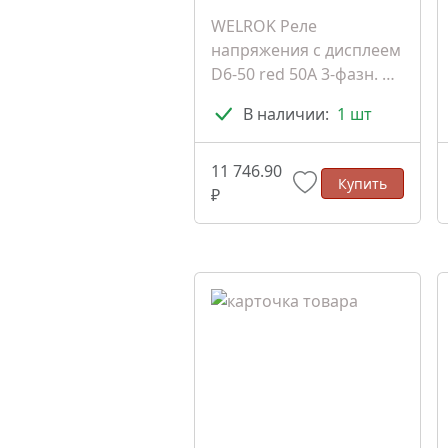
WELROK Реле
напряжения с дисплеем
D6-50 red 50A 3-фазн. на
DIN (4660251140403)
В наличии:
1 шт
11 746.90
Купить
₽