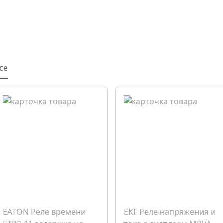
се
EATON Реле времени
EKF Реле напряжения и