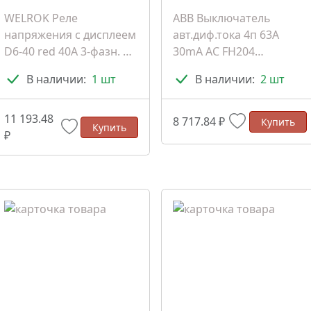
WELROK Реле
ABB Выключатель
напряжения с дисплеем
авт.диф.тока 4п 63A
D6-40 red 40A 3-фазн. на
30mA AC FH204
DIN (4660251140397)
(2CSF204004R1630)
В наличии:
1 шт
В наличии:
2 шт
11 193.48
8 717.84 ₽
Купить
Купить
₽