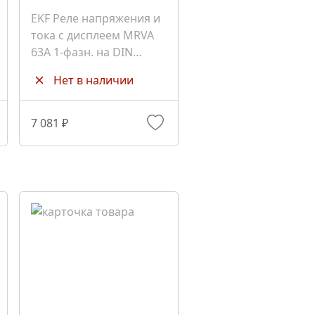
EKF Реле напряжения и
тока с дисплеем MRVA
63A 1-фазн. на DIN
PROxima (MRVA-63A)
Нет в наличии
7 081 ₽