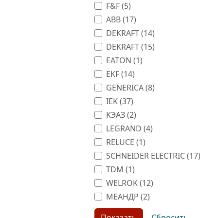
F&F (
5
)
ABB (
17
)
DEKRAFT (
14
)
DEKRAFT (
15
)
EATON (
1
)
EKF (
14
)
GENERICA (
8
)
IEK (
37
)
KЭАЗ (
2
)
LEGRAND (
4
)
RELUCE (
1
)
SCHNEIDER ELECTRIC (
17
)
TDM (
1
)
WELROK (
12
)
МЕАНДР (
2
)