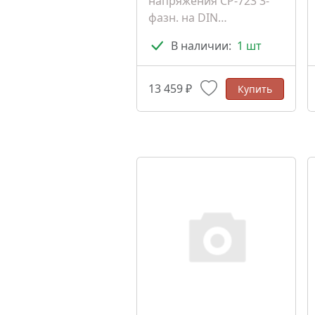
напряжения CP-723 3-
фазн. на DIN
(ЕА04.009.015)
В наличии:
1 шт
13 459 ₽
Купить