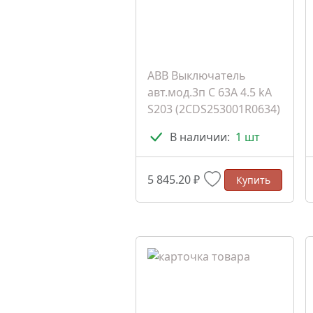
ABB Выключатель
авт.мод.3п C 63A 4.5 kA
S203 (2CDS253001R0634)
В наличии:
1 шт
5 845.20 ₽
Купить