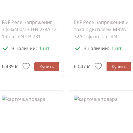
F&F Реле напряжения
EKF Реле напряжения и
3ф 3х400/230+N 2x8A 1Z
тока с дисплеем MRVA
1R на DIN CP-731
32A 1-фазн. на DIN
(EA04.009.005)
PROxima (MRVA-32A)
В наличии:
1 шт
В наличии:
1 шт
6 439 ₽
6 047 ₽
Купить
Купить