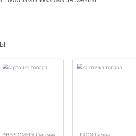
 18W/635 G13 4000K смол. (FL18W/635)
РЫ
ЭНЕРГОМЕРА Счетчик
FERON Лампа