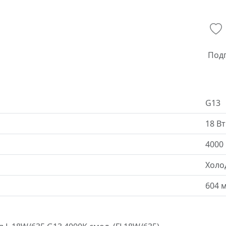
Под
G13
18 Вт
4000
Холо
604 