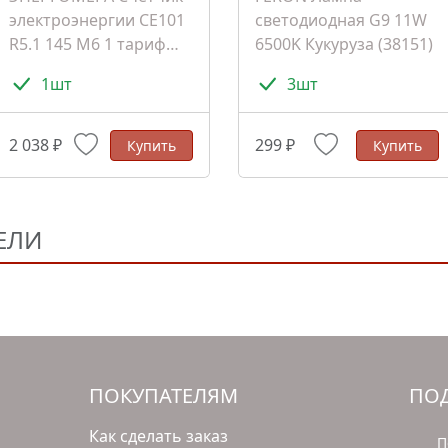
электроэнергии СЕ101
светодиодная G9 11W
R5.1 145 M6 1 тариф
6500K Кукуруза (38151)
D+Щ ЭМОУ
1шт
3шт
(101001003011067)
2 038 ₽
299 ₽
Купить
Купить
ЕЛИ
ПОКУПАТЕЛЯМ
ПОД
Как сделать заказ
П