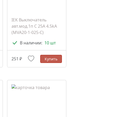
IEK Выключатель
авт.мод.1п C 25A 4.5kA
(MVA20-1-025-C)
В наличии:
10 шт
251 ₽
Купить