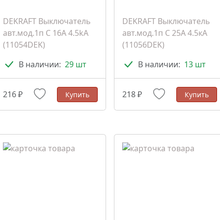
DEKRAFT Выключатель
DEKRAFT Выключатель
авт.мод.1п C 16А 4.5kA
авт.мод.1п C 25А 4.5кА
(11054DEK)
(11056DEK)
В наличии:
29 шт
В наличии:
13 шт
216 ₽
218 ₽
Купить
Купить