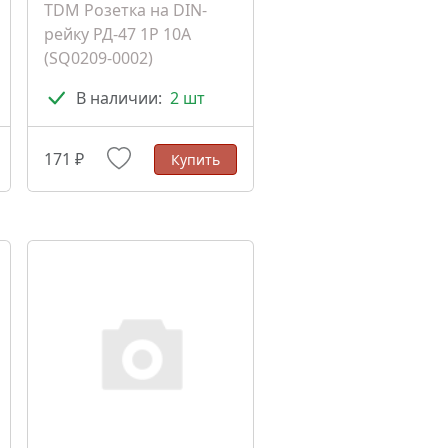
TDM Розетка на DIN-
рейку РД-47 1Р 10А
(SQ0209-0002)
В наличии:
2 шт
171 ₽
Купить