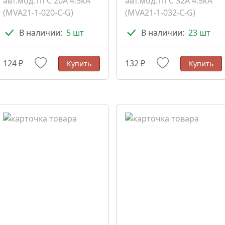
авт.мод.1п C 20A 4.5kA
авт.мод.1п C 32A 4.5kA
(MVA21-1-020-C-G)
(MVA21-1-032-C-G)
В наличии:
5 шт
В наличии:
23 шт
124 ₽
132 ₽
Купить
Купить