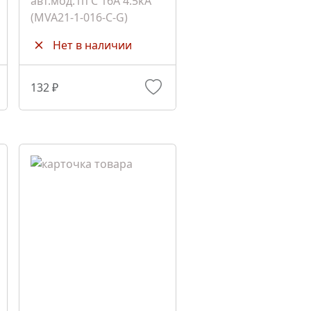
авт.мод.1п C 16A 4.5kA
(MVA21-1-016-C-G)
Нет в наличии
132 ₽