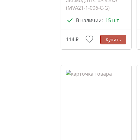
авт.мод.1п C 6А 4.5кА
(MVA21-1-006-C-G)
В наличии:
15 шт
114 ₽
Купить