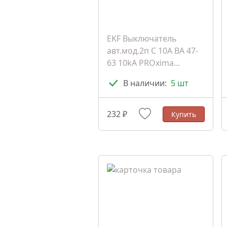
EKF Выключатель
авт.мод.2п C 10A BA 47-
63 10kA PROxima
(mcb4763-6-2-10C-pro)
В наличии:
5 шт
232 ₽
Купить