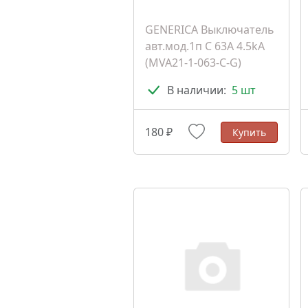
GENERICA Выключатель
авт.мод.1п C 63A 4.5kA
(MVA21-1-063-C-G)
В наличии:
5 шт
180 ₽
Купить