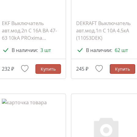
EKF Выключатель
DEKRAFT Выключатель
авт.мод.2п C 16A BA 47-
авт.мод.1п C 10А 4.5кА
63 10kA PROxima
(11053DEK)
(mcb47100-2-16C-pro)
В наличии:
3 шт
В наличии:
62 шт
232 ₽
245 ₽
Купить
Купить