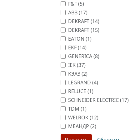
F&F (
5
)
ABB (
17
)
DEKRAFT (
14
)
DEKRAFT (
15
)
EATON (
1
)
EKF (
14
)
GENERICA (
8
)
IEK (
37
)
KЭАЗ (
2
)
LEGRAND (
4
)
RELUCE (
1
)
SCHNEIDER ELECTRIC (
17
)
TDM (
1
)
WELROK (
12
)
МЕАНДР (
2
)