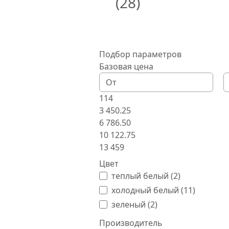
(28)
Подбор параметров
Базовая цена
114
3 450.25
6 786.50
10 122.75
13 459
Цвет
теплый белый (
2
)
холодный белый (
11
)
зеленый (
2
)
Производитель