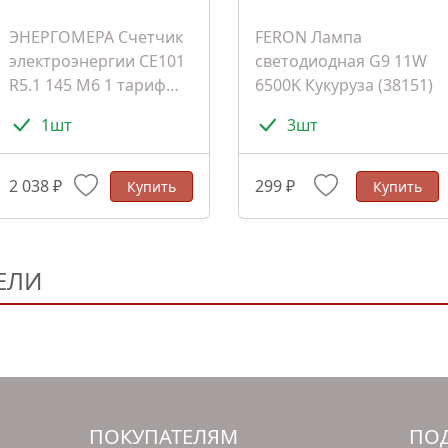
ЭНЕРГОМЕРА Счетчик
FERON Лампа
электроэнергии СЕ101
светодиодная G9 11W
R5.1 145 M6 1 тариф
6500K Кукуруза (38151)
D+Щ ЭМОУ
1шт
3шт
(101001003011067)
2 038 ₽
299 ₽
Купить
Купить
ЕЛИ
ПОКУПАТЕЛЯМ
ПОД