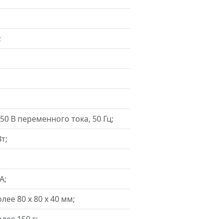
;
50 В переменного тока, 50 Гц;
Вт;
А;
лее 80 х 80 х 40 мм;