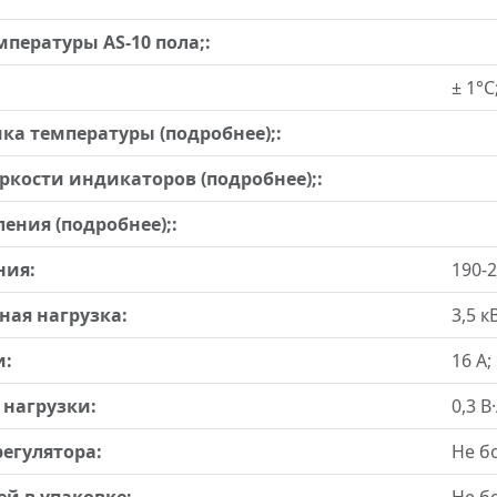
пературы AS-10 пола;:
± 1°С
а температуры (подробнее);:
кости индикаторов (подробнее);:
ения (подробнее);:
ния:
190-2
ая нагрузка:
3,5 к
и:
16 А;
 нагрузки:
0,3 В·
егулятора:
Не бо