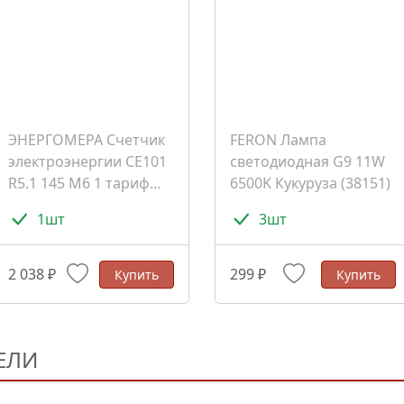
ЭНЕРГОМЕРА Счетчик
FERON Лампа
электроэнергии СЕ101
светодиодная G9 11W
R5.1 145 M6 1 тариф
6500K Кукуруза (38151)
D+Щ ЭМОУ
1шт
3шт
(101001003011067)
2 038 ₽
299 ₽
Купить
Купить
ЕЛИ