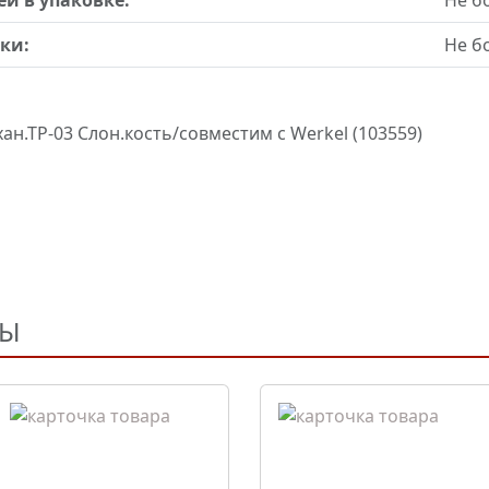
ей в упаковке:
Не бо
ки:
Не бо
н.ТР-03 Слон.кость/совместим с Werkel (103559)
РЫ