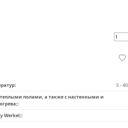
ратур:
5 - 4
 теплыми полами, а также с настенными и
грева;:
 Werkel;: