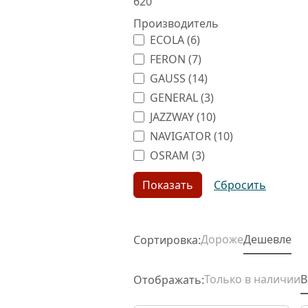
620
Производитель
ECOLA (
6
)
FERON (
7
)
GAUSS (
14
)
GENERAL (
3
)
JAZZWAY (
10
)
NAVIGATOR (
10
)
OSRAM (
3
)
Дороже
Дешевле
Сортировка:
Только в наличии
В
Отображать: