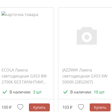
ECOLA Лампа
JAZZWAY Лампа
светодиодная GX53 8W
светодиодная GX53 6W
2700K БЕЗ ГАРАНТИИ!
5000K (2852007)
(T5CW80ELC)
В наличии:
3 шт
В наличии:
10 шт
100 ₽
103 ₽
Купить
Купить