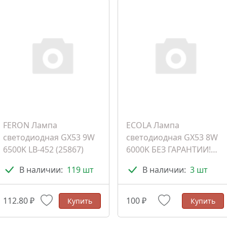
FERON Лампа
ECOLA Лампа
светодиодная GX53 9W
светодиодная GX53 8W
6500K LB-452 (25867)
6000K БЕЗ ГАРАНТИИ!
(T5CD80ELC) (103204)
В наличии:
119 шт
В наличии:
3 шт
112.80 ₽
100 ₽
Купить
Купить